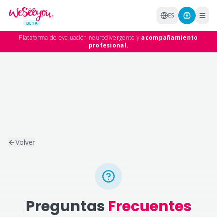
Saltar al contenido principal
ES
BETA
Plataforma de evaluación neurodivergente y
acompañamiento
profesional.
Volver
Preguntas
Frecuentes