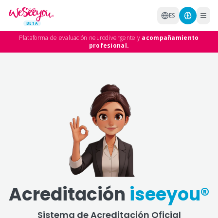
Saltar al contenido principal
ES
BETA
Plataforma de evaluación neurodivergente y
acompañamiento
profesional.
Acreditación
iseeyou®
Sistema de Acreditación Oficial