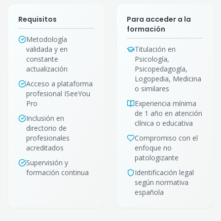
Requisitos
Para acceder a la
formación
Metodología
validada y en
Titulación en
constante
Psicología,
actualización
Psicopedagogía,
Logopedia, Medicina
Acceso a plataforma
o similares
profesional ISeeYou
Pro
Experiencia mínima
de 1 año en atención
Inclusión en
clínica o educativa
directorio de
profesionales
Compromiso con el
acreditados
enfoque no
patologizante
Supervisión y
formación continua
Identificación legal
según normativa
española